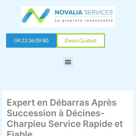
Aller
au
contenu
04 23 36 09 80
Devis Gratuit
Expert en Débarras Après
Succession à Décines-
Charpieu Service Rapide et
Fiable