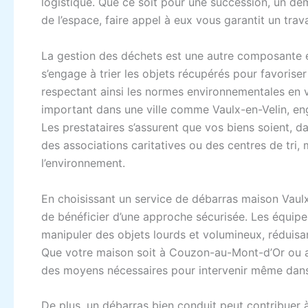
logistique. Que ce soit pour une succession, un 
de l’espace, faire appel à eux vous garantit un trava
La gestion des déchets est une autre composante e
s’engage à trier les objets récupérés pour favoriser 
respectant ainsi les normes environnementales en v
important dans une ville comme Vaulx-en-Velin, eng
Les prestataires s’assurent que vos biens soient, d
des associations caritatives ou des centres de tri, 
l’environnement.
En choisissant un service de débarras maison Vaul
de bénéficier d’une approche sécurisée. Les équip
manipuler des objets lourds et volumineux, réduisan
Que votre maison soit à Couzon-au-Mont-d’Or ou au
des moyens nécessaires pour intervenir même dans 
De plus, un débarras bien conduit peut contribuer à