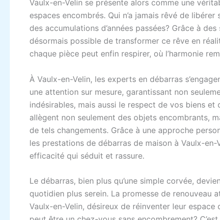
Vaulx-en-Velin se présente alors comme une véritab
espaces encombrés. Qui n’a jamais rêvé de libérer 
des accumulations d’années passées? Grâce à des se
désormais possible de transformer ce rêve en réalit
chaque pièce peut enfin respirer, où l’harmonie rem
À Vaulx-en-Velin, les experts en débarras s’engag
une attention sur mesure, garantissant non seuleme
indésirables, mais aussi le respect de vos biens e
allègent non seulement des objets encombrants, ma
de tels changements. Grâce à une approche personn
les prestations de débarras de maison à Vaulx-en-V
efficacité qui séduit et rassure.
Le débarras, bien plus qu’une simple corvée, devient
quotidien plus serein. La promesse de renouveau at
Vaulx-en-Velin, désireux de réinventer leur espace 
peut être un chez-vous sans encombrement? C’est l