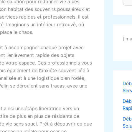
le solution pour redonner vie à ces
son habitat des souvenirs poussiéreux et
rvices rapides et professionnels, il est
é. Imaginons un intérieur retrouvé, où
place le chaos.
[im
ent à accompagner chaque projet avec
nt l’enlèvement rapide des objets
t de votre espace. Ces professionnels vous
is également de l’anxiété souvent liée à
alisée et à une logistique bien rodée,
Déb
elin se déroulent sans tracas, avec une
Serv
Déb
Rapi
 ainsi une étape libératrice vers un
tire de plus en plus de résidents de
Déb
de vie sans souci. Prêt à découvrir ce que
Solu
’occasion idéale pour oser ce